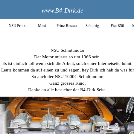
www.B4-Dirk.de
NSU Prinz
Mini
Prinz Restau.
Schuttig
Fiat 850
M
NSU Schnittmotor
Der Motor müsste so um 1966 sein.
Es ist einfach toll wenn sich die Arbeit, solch einer Internetseite lohnt.
e Leute kommen da auf einen zu und sagen, hey Dirk ich hab da was für
So auch der NSU 1000C Schnittmotor.
Ganz grosses Kino.
Danke an alle besucher der B4-Dirk Seite.