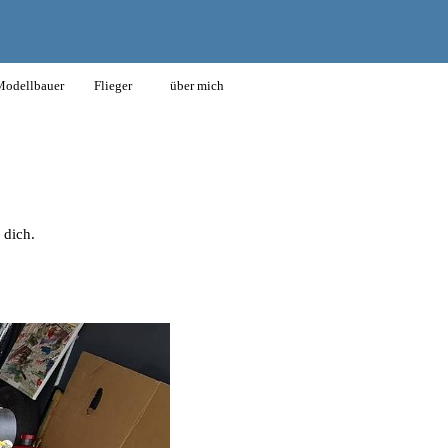
odellbauer
Flieger
über mich
 dich.