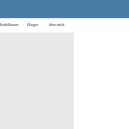
odellbauer
Flieger
über mich