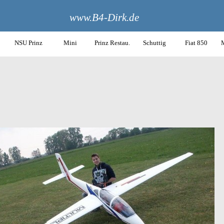
www.B4-Dirk.de
NSU Prinz
Mini
Prinz Restau.
Schuttig
Fiat 850
M