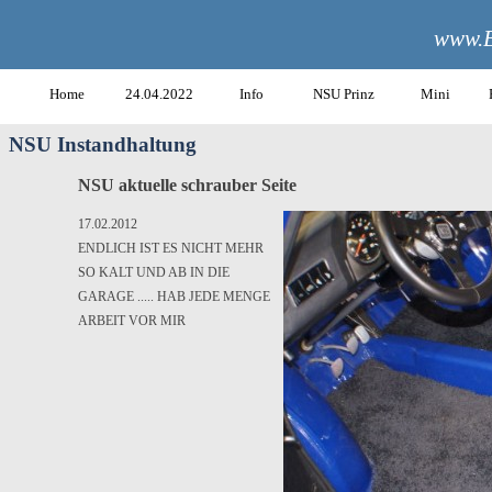
www.B
Home
24.04.2022
Info
NSU Prinz
Mini
NSU Instandhaltung
NSU aktuelle schrauber Seite
17.02.2012
ENDLICH IST ES NICHT MEHR
SO KALT UND AB IN DIE
GARAGE ..... HAB JEDE MENGE
ARBEIT VOR MIR