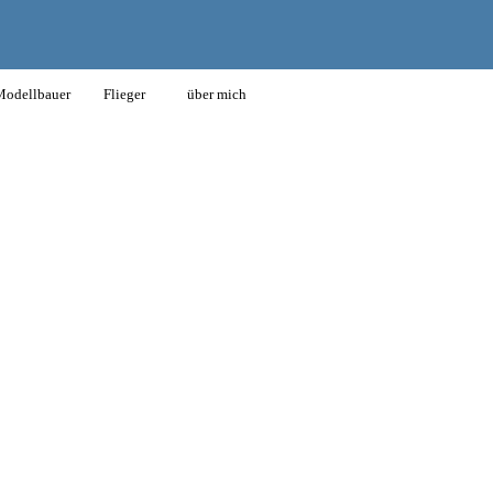
odellbauer
Flieger
über mich