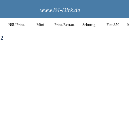
www.B4-Dirk.de
NSU Prinz
Mini
Prinz Restau.
Schuttig
Fiat 850
M
 2