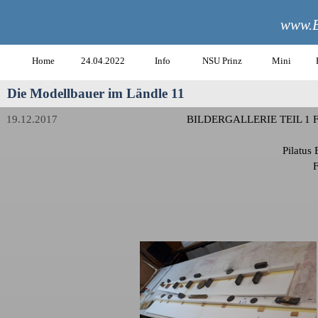
www.B
Home
24.04.2022
Info
NSU Prinz
Mini
Die Modellbauer im Ländle 11
19.12.2017
BILDERGALLERIE TEIL 1 
Pilatus