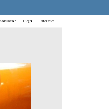
odellbauer
Flieger
über mich