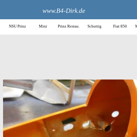
www.B4-Dirk.de
NSU Prinz
Mini
Prinz Restau.
Schuttig
Fiat 850
M